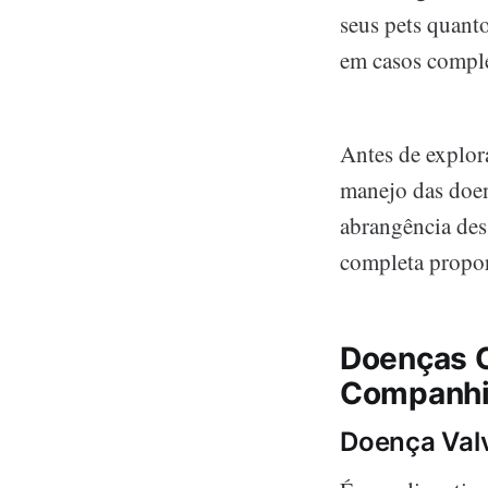
seus pets quant
em casos comple
Antes de explor
manejo das doen
abrangência des
completa propo
Doenças 
Companhia
Doença Valv