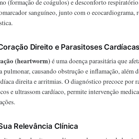
 (formação de coágulos) e desconforto respiratóri
omarcador sanguíneo, junto com o ecocardiograma, r
tica.
oração Direito e Parasitoses Cardíaca
ração (heartworm)
é uma doença parasitária que afet
ria pulmonar, causando obstrução e inflamação, além d
rdíaca direita e arritmias. O diagnóstico precoce por r
cos e ultrassom cardíaco, permite intervenção medic
ações.
 Sua Relevância Clínica