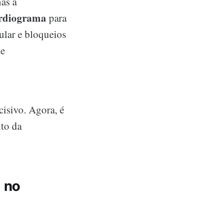
nas a
ardiograma
para
cular e bloqueios
 e
isivo. Agora, é
nto da
 no