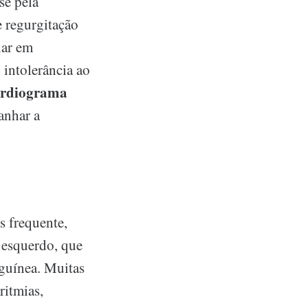
se pela
 regurgitação
nar em
, intolerância ao
ardiograma
anhar a
s frequente,
 esquerdo, que
guínea. Muitas
ritmias,