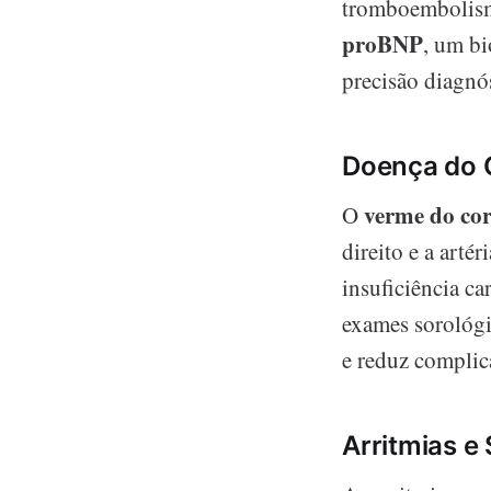
tromboembolismo
proBNP
, um bi
precisão diagnós
Doença do C
verme do co
O
direito e a arté
insuficiência ca
exames sorológi
e reduz complic
Arritmias e