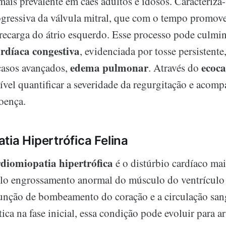
mais prevalente em cães adultos e idosos. Caracteriza-
gressiva da válvula mitral, que com o tempo promove
recarga do átrio esquerdo. Esse processo pode culmi
ardíaca congestiva
, evidenciada por tosse persistente
edema pulmonar
ecoc
 casos avançados,
. Através do
sível quantificar a severidade da regurgitação e acomp
oença.
tia Hipertrófica Felina
diomiopatia hipertrófica
é o distúrbio cardíaco mai
elo engrossamento anormal do músculo do ventrículo
nção de bombeamento do coração e a circulação san
ica na fase inicial, essa condição pode evoluir para ar