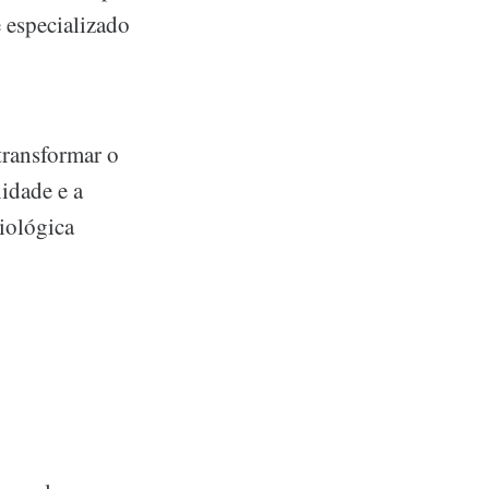
 especializado
transformar o
idade e a
iológica
e