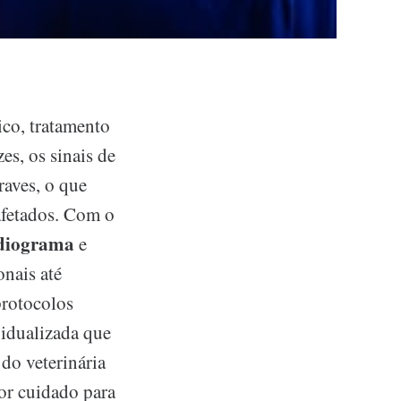
ico, tratamento
s, os sinais de
aves, o que
 afetados. Com o
rdiograma
e
onais até
protocolos
idualizada que
do veterinária
hor cuidado para