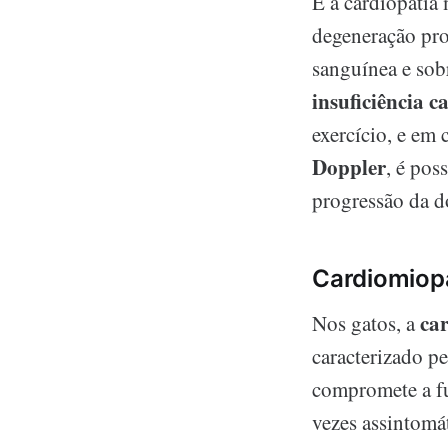
É a cardiopatia 
degeneração pro
sanguínea e sob
insuficiência c
exercício, e em
Doppler
, é pos
progressão da d
Cardiomiopa
car
Nos gatos, a
caracterizado p
compromete a fu
vezes assintomát