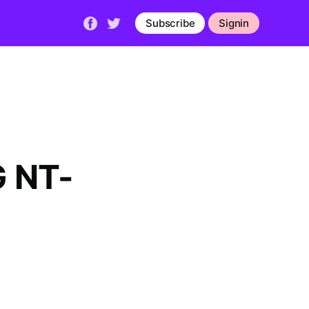
Subscribe
Signin
G NT-