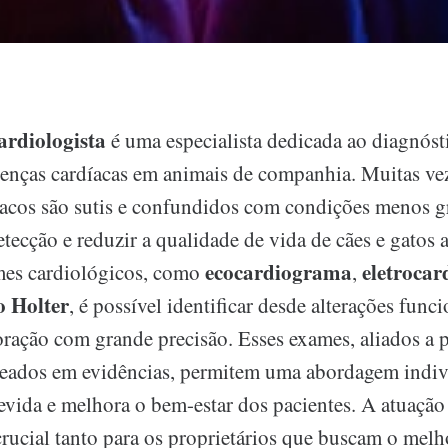
ardiologista
é uma especialista dedicada ao diagnóst
enças cardíacas em animais de companhia. Muitas veze
acos são sutis e confundidos com condições menos gr
etecção e reduzir a qualidade de vida de cães e gatos
ecocardiograma
eletroca
mes cardiológicos, como
,
 Holter
, é possível identificar desde alterações funci
coração com grande precisão. Esses exames, aliados a 
seados em evidências, permitem uma abordagem indiv
evida e melhora o bem-estar dos pacientes. A atuação 
crucial tanto para os proprietários que buscam o mel