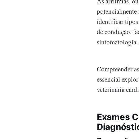
As arritmias, ou
potencialmente 
identificar tipo
de condução, fac
sintomatologia.
Compreender as 
essencial explo
veterinária card
Exames Ca
Diagnósti