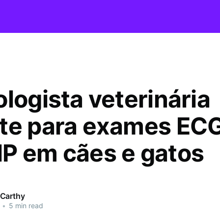
logista veterinária
te para exames EC
P em cães e gatos
Carthy
•
5 min read