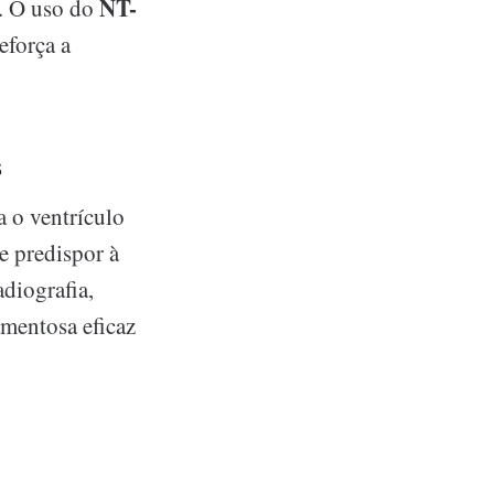
NT-
o. O uso do
eforça a
s
a o ventrículo
e predispor à
adiografia,
amentosa eficaz